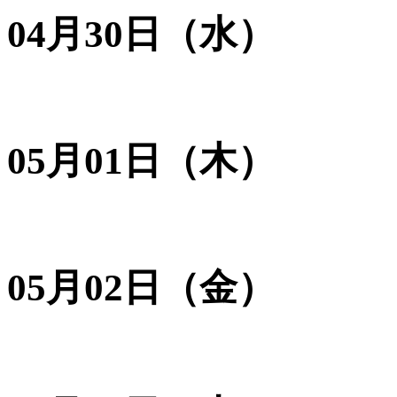
04月30日（水）
05月01日（木）
05月02日（金）