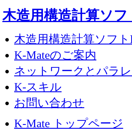
木造用構造計算ソフトK
木造用構造計算ソフトK
K-Mateのご案内
ネットワークとパラレ
K-スキル
お問い合わせ
K-Mate トップページ