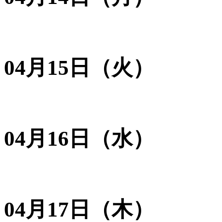
04月15日（火）
04月16日（水）
04月17日（木）