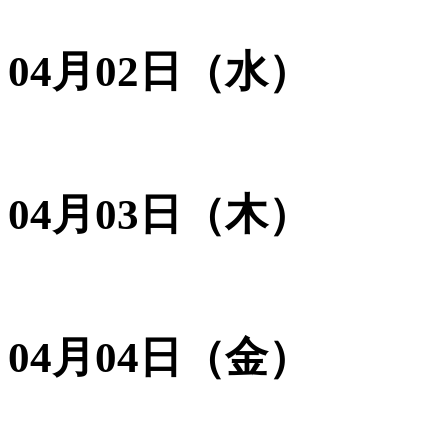
04月02日（水）
04月03日（木）
04月04日（金）