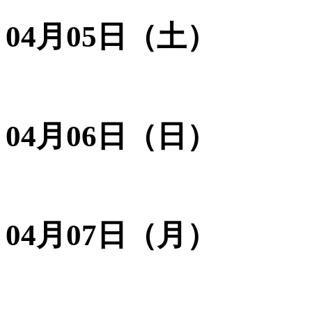
04月05日（土）
04月06日（日）
04月07日（月）