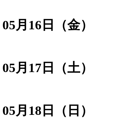
05月16日（金）
05月17日（土）
05月18日（日）