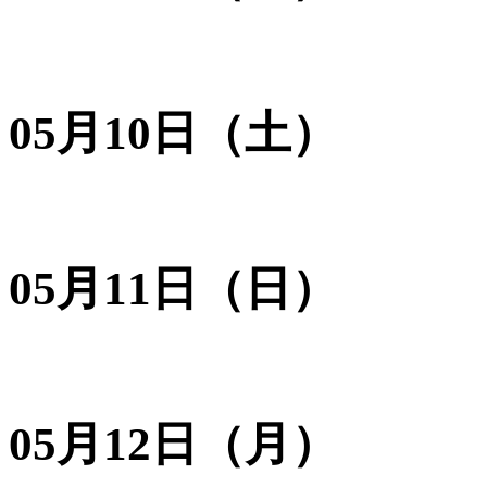
05月10日（土）
05月11日（日）
05月12日（月）