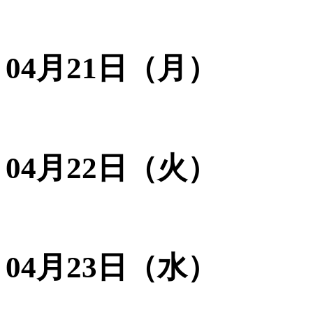
04月21日（月）
04月22日（火）
04月23日（水）